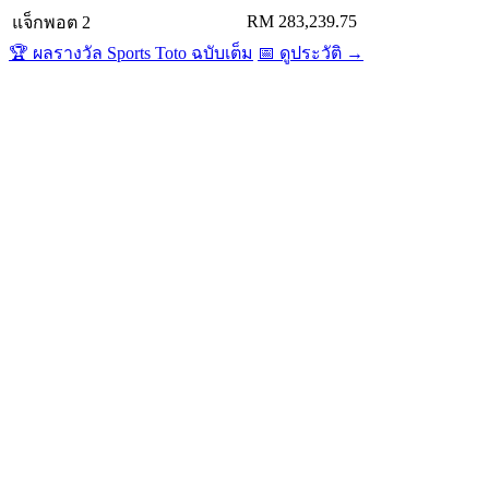
RM 283,239.75
แจ็กพอต 2
🏆 ผลรางวัล Sports Toto ฉบับเต็ม
📅 ดูประวัติ →