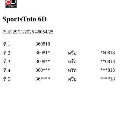
SportsToto 6D
(Sat) 29/11/2025 #6054/25
360818
ที่ 1
36081*
*60818
ที่ 2
หรือ
3608**
**0818
ที่ 3
หรือ
360***
***818
ที่ 4
หรือ
36****
****18
ที่ 5
หรือ