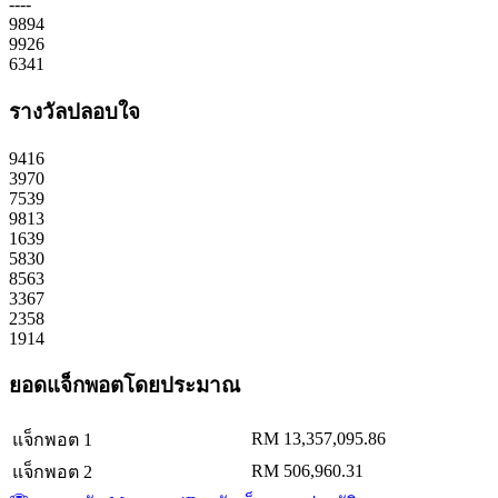
----
9894
9926
6341
รางวัลปลอบใจ
9416
3970
7539
9813
1639
5830
8563
3367
2358
1914
ยอดแจ็กพอตโดยประมาณ
RM 13,357,095.86
แจ็กพอต 1
RM 506,960.31
แจ็กพอต 2