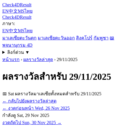
Check4DResult
EN
中文
MS
ไทย
Check4DResult
ภาษา:
EN
中文
MS
ไทย
มาเลเซียตะวันตก
มาเลเซียตะวันออก
สิงคโปร์
กัมพูชา
📖
พจนานุกรม 4D
ลิงก์ด่วน
▼
หน้าแรก
›
ผลรางวัลล่าสุด
›
29/11/2025
ผลรางวัลสำหรับ 29/11/2025
📅 Sat
ผลรางวัลมาเลเซียทั้งหมดสำหรับ 29/11/2025
← กลับไปยังผลรางวัลล่าสุด
←
งวดก่อนหน้า
Wed, 26 Nov 2025
กำลังดู
Sat, 29 Nov 2025
งวดถัดไป
Sun, 30 Nov 2025
→