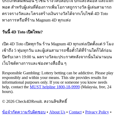
ประเภทเดิมพันอื่น ๆ เช่น รางวัลปลอบใจ บิ๊กและสมอล และแจ็ก
พอต สำหรับผู้เล่นที่ต้องการเพิ่มโอกาสถูกรางวัล ผู้เล่นสามารถ
ตรวจรางวัลและโครงสร้างเงินรางวัลได้จากเว็บไซต์ 4D Toto
ทางการหรือที่ร้าน Magnum 4D ทุกแห่ง
วันนี้ 4D Toto เปิดไหม?
เปิด 4D Toto เปิดทุกวัน ร้าน Magnum 4D ทุกแห่งเปิดตั้งแต่ 9 โมง
เช้าถึง 5 ทุ่มทุกวัน และผู้เล่นสามารถซื้อตั๋วได้ที่ร้านใดก็ได้ก่อน
ปิดรับเวลา 19:00 น. ผลรางวัลจะประกาศหลังจากนั้นไม่นานบน
เว็บไซต์ทางการและช่องทางสื่ออื่น ๆ
Responsible Gambling:
Lottery betting can be addictive. Please play
responsibly and within your means. This site provides results for
informational purposes only. If you or someone you know needs
help, contact the
MUST helpline 1800-18-9999
(Malaysia, free, 24
hours).
© 2026 Check4DResult. สงวนลิขสิทธิ์
ข้อจำกัดความรับผิดชอบ
•
About Us
•
Contact
•
Privacy Policy
•