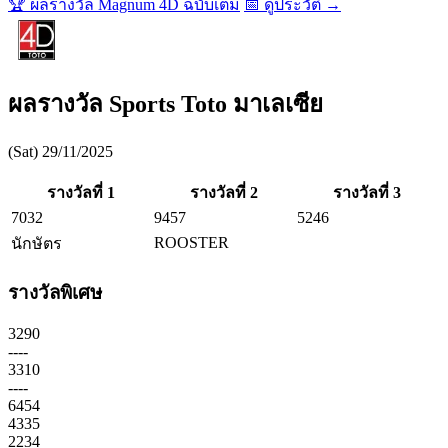
🏆 ผลรางวัล Magnum 4D ฉบับเต็ม
📅 ดูประวัติ →
ผลรางวัล Sports Toto มาเลเซีย
(Sat) 29/11/2025
รางวัลที่ 1
รางวัลที่ 2
รางวัลที่ 3
7032
9457
5246
ROOSTER
นักษัตร
รางวัลพิเศษ
3290
----
3310
----
6454
4335
2234