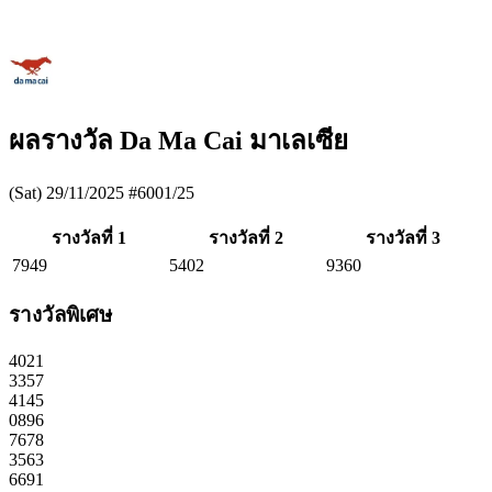
ผลรางวัล Da Ma Cai มาเลเซีย
(Sat) 29/11/2025 #6001/25
รางวัลที่ 1
รางวัลที่ 2
รางวัลที่ 3
7949
5402
9360
รางวัลพิเศษ
4021
3357
4145
0896
7678
3563
6691