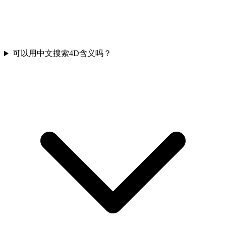
可以用中文搜索4D含义吗？