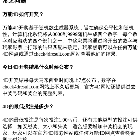
常见问题
万能4D如何开奖？
万能4D开奖基于随机数生成器系统，旨在确保公平性和随机
性。计算机化系统将从0000到9999随机生成四个数字，每个数
字对应游戏的四个部门之一。中奖彩票将通过将开出的数字与
玩家彩票上打印的结果匹配来确定。玩家然后可以在任何万能
4D网点或通过check4dresult.com网站查看他们的结果。
今日4D开奖结果什么时候公布？
4D开奖结果每天马来西亚时间晚上7点公布，数字在
check4dresult.com网站上不久后更新。官方4D网站还提供过去
中奖号码和奖金的完整列表。
4D的最低投注是多少？
4D的最低投注是每次投注1.00马币。还有其他类型的投注可供
选择，如安慰奖、大小和头奖，适合想要增加中奖机会的玩
家。玩家可以在官方4D博彩网站或任何万能4D网点查看奖金
和支付结构。