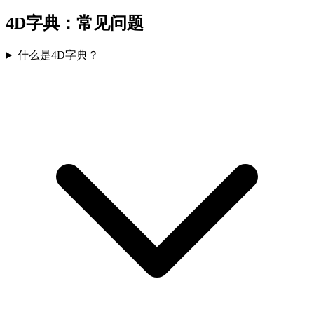
4D字典：常见问题
什么是4D字典？