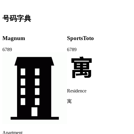
号码字典
Magnum
SportsToto
6789
6789
Residence
寓
Apartment