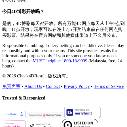
今日4D博彩开放吗？
是的，4D博彩每天都开放。所有万能4D网点每天从上午9点到
晚上11点开放，玩家可以在晚上7点开奖结束前在任何网点购
买彩票。结果将在官方网站和其他媒体渠道上不久后公布。
Responsible Gambling:
Lottery betting can be addictive. Please play
responsibly and within your means. This site provides results for
informational purposes only. If you or someone you know needs
help, contact the
MUST helpline 1800-18-9999
(Malaysia, free, 24
hours).
© 2026 Check4DResult. 版权所有。
免责声明
•
About Us
•
Contact
•
Privacy Policy
•
Terms of Service
Trusted & Recognized