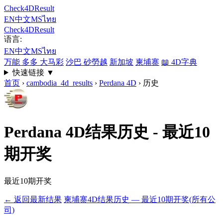
Check4DResult
EN
中文
MS
ไทย
Check4DResult
语言:
EN
中文
MS
ไทย
万能 多多 大马彩
沙巴 砂勞越
新加坡
柬埔寨
📖
4D字典
快速链接
▼
首页
›
cambodia_4d_results
›
Perdana 4D
›
历史
Perdana 4D结果历史 - 最近10
期开奖
最近10期开奖
← 返回最新结果
柬埔寨4D结果历史 — 最近10期开奖(所有公
司)