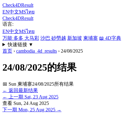
Check4DResult
EN
中文
MS
ไทย
Check4DResult
语言:
EN
中文
MS
ไทย
万能 多多 大马彩
沙巴 砂勞越
新加坡
柬埔寨
📖
4D字典
快速链接
▼
首页
›
cambodia_4d_results
›
24/08/2025
24/08/2025的结果
📅 Sun
柬埔寨24/08/2025所有结果
← 返回最新结果
←
上一期
Sat, 23 Aug 2025
查看
Sun, 24 Aug 2025
下一期
Mon, 25 Aug 2025
→