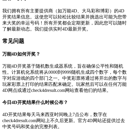
我们拥有所有主要提供商（如万能4D、大马彩和博彩）的4D
开奖结果信息。这使您可以轻松比较结果并挑选出可能为您带
来大奖的幸运号码！所有开奖都会定期更新，因此您可以随时
了解最新动态。我们提供实时4D最新开奖。
常见问题
万能4D如何开奖？
万能4D开奖基于随机数生成器系统，旨在确保公平性和随机
性。计算机化系统将从0000到9999随机生成四个数字，每个数
字对应游戏的四个部门之一。中奖彩票将通过将开出的数字与
玩家彩票上打印的结果匹配来确定。玩家然后可以在任何万能
4D网点或通过check4dresult.com网站查看他们的结果。
今日4D开奖结果什么时候公布？
4D开奖结果每天马来西亚时间晚上7点公布，数字在
check4dresult.com网站上不久后更新。官方4D网站还提供过去
中奖号码和奖金的完整列表。