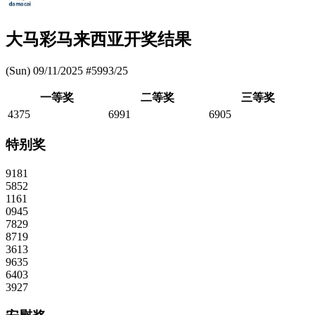
大马彩马来西亚开奖结果
(Sun) 09/11/2025 #5993/25
一等奖
二等奖
三等奖
4375
6991
6905
特别奖
9181
5852
1161
0945
7829
8719
3613
9635
6403
3927