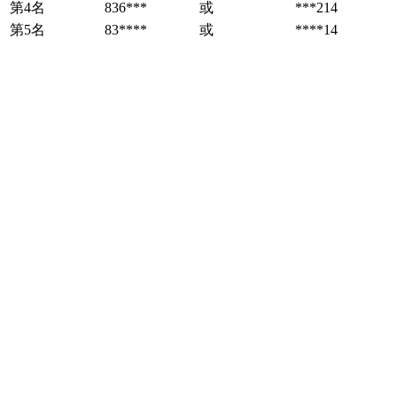
第4名
836***
或
***214
第5名
83****
或
****14