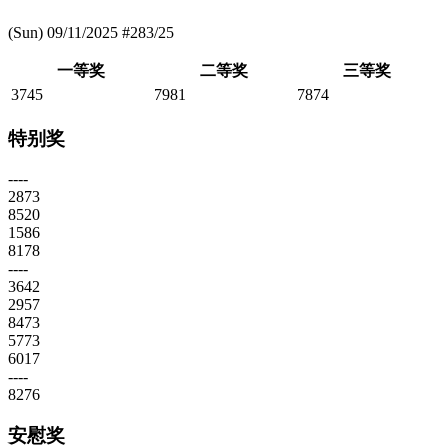
(Sun) 09/11/2025 #283/25
一等奖
二等奖
三等奖
3745
7981
7874
特别奖
----
2873
8520
1586
8178
----
3642
2957
8473
5773
6017
----
8276
安慰奖