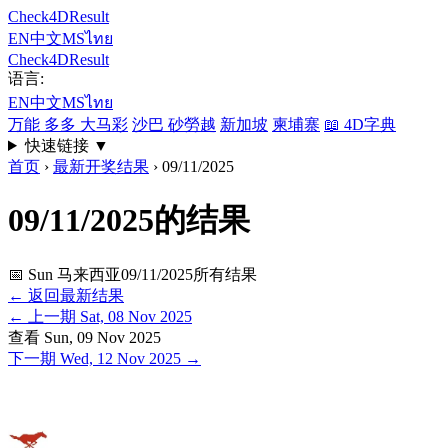
Check4DResult
EN
中文
MS
ไทย
Check4DResult
语言:
EN
中文
MS
ไทย
万能 多多 大马彩
沙巴 砂勞越
新加坡
柬埔寨
📖
4D字典
快速链接
▼
首页
›
最新开奖结果
›
09/11/2025
09/11/2025的结果
📅 Sun
马来西亚09/11/2025所有结果
← 返回最新结果
←
上一期
Sat, 08 Nov 2025
查看
Sun, 09 Nov 2025
下一期
Wed, 12 Nov 2025
→