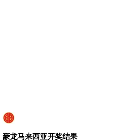
豪龙马来西亚开奖结果