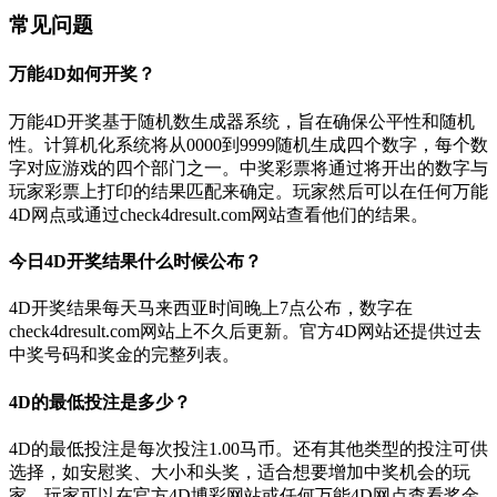
常见问题
万能4D如何开奖？
万能4D开奖基于随机数生成器系统，旨在确保公平性和随机
性。计算机化系统将从0000到9999随机生成四个数字，每个数
字对应游戏的四个部门之一。中奖彩票将通过将开出的数字与
玩家彩票上打印的结果匹配来确定。玩家然后可以在任何万能
4D网点或通过check4dresult.com网站查看他们的结果。
今日4D开奖结果什么时候公布？
4D开奖结果每天马来西亚时间晚上7点公布，数字在
check4dresult.com网站上不久后更新。官方4D网站还提供过去
中奖号码和奖金的完整列表。
4D的最低投注是多少？
4D的最低投注是每次投注1.00马币。还有其他类型的投注可供
选择，如安慰奖、大小和头奖，适合想要增加中奖机会的玩
家。玩家可以在官方4D博彩网站或任何万能4D网点查看奖金