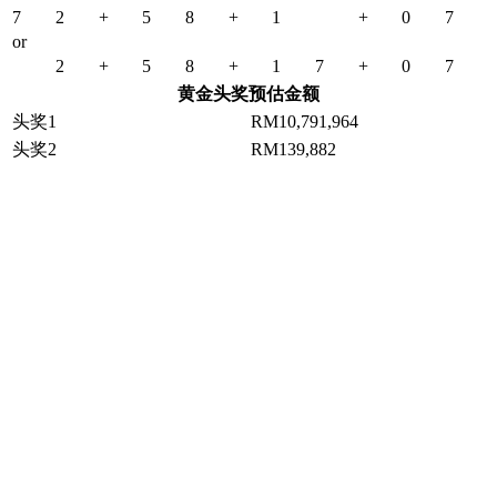
7
2
+
5
8
+
1
+
0
7
or
2
+
5
8
+
1
7
+
0
7
黄金头奖预估金额
头奖1
RM10,791,964
头奖2
RM139,882