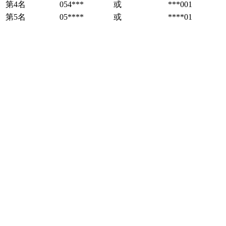
第4名
054***
或
***001
第5名
05****
或
****01