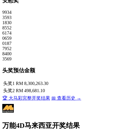
安慰奖
9934
3593
1830
8552
6174
0659
0187
7952
8400
3569
头奖预估金额
头奖1
RM 8,300,263.30
头奖2
RM 498,681.10
🏆 大马彩完整开奖结果
📅 查看历史 →
万能4D马来西亚开奖结果