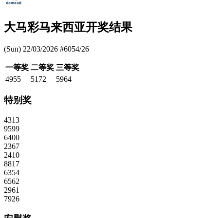
大马彩马来西亚开奖结果
(Sun) 22/03/2026 #6054/26
一等奖
二等奖
三等奖
4955
5172
5964
特别奖
4313
9599
6400
2367
2410
8817
6354
6562
2961
7926