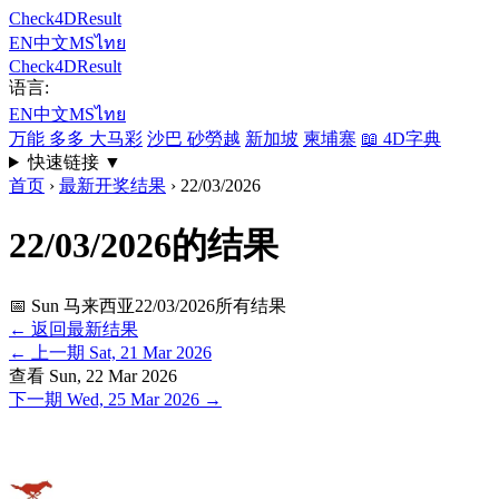
Check4DResult
EN
中文
MS
ไทย
Check4DResult
语言:
EN
中文
MS
ไทย
万能 多多 大马彩
沙巴 砂勞越
新加坡
柬埔寨
📖
4D字典
快速链接
▼
首页
›
最新开奖结果
›
22/03/2026
22/03/2026的结果
📅 Sun
马来西亚22/03/2026所有结果
← 返回最新结果
←
上一期
Sat, 21 Mar 2026
查看
Sun, 22 Mar 2026
下一期
Wed, 25 Mar 2026
→