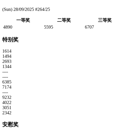
(Sun) 28/09/2025 #264/25
一等奖
二等奖
三等奖
4890
5595
6707
特别奖
1614
1494
2693
1344
----
----
6385
7174
----
9232
4022
3051
2342
安慰奖