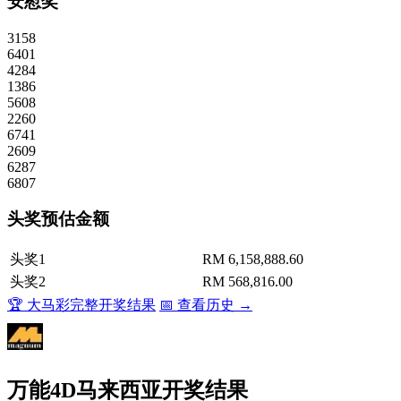
安慰奖
3158
6401
4284
1386
5608
2260
6741
2609
6287
6807
头奖预估金额
头奖1
RM 6,158,888.60
头奖2
RM 568,816.00
🏆 大马彩完整开奖结果
📅 查看历史 →
万能4D马来西亚开奖结果