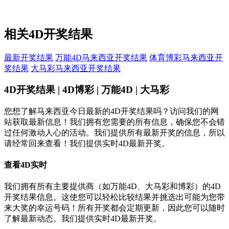
相关4D开奖结果
最新开奖结果
万能4D马来西亚开奖结果
体育博彩马来西亚开
奖结果
大马彩马来西亚开奖结果
4D开奖结果 | 4D博彩 | 万能4D | 大马彩
您想了解马来西亚今日最新的4D开奖结果吗？访问我们的网
站获取最新信息！我们拥有您需要的所有信息，确保您不会错
过任何激动人心的活动。我们提供所有最新开奖的信息，所以
请经常回来查看！我们提供实时4D最新开奖。
查看4D实时
我们拥有所有主要提供商（如万能4D、大马彩和博彩）的4D
开奖结果信息。这使您可以轻松比较结果并挑选出可能为您带
来大奖的幸运号码！所有开奖都会定期更新，因此您可以随时
了解最新动态。我们提供实时4D最新开奖。