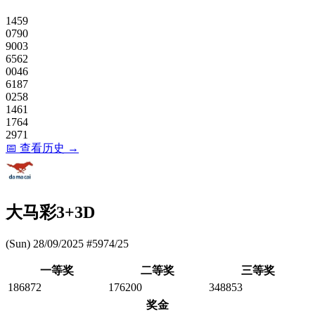
1459
0790
9003
6562
0046
6187
0258
1461
1764
2971
📅 查看历史 →
大马彩3+3D
(Sun) 28/09/2025 #5974/25
一等奖
二等奖
三等奖
186872
176200
348853
奖金