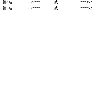
第4名
629***
或
***352
第5名
62****
或
****52