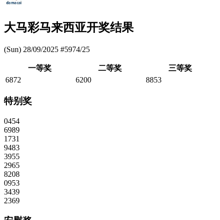
大马彩马来西亚开奖结果
(Sun) 28/09/2025 #5974/25
一等奖
二等奖
三等奖
6872
6200
8853
特别奖
0454
6989
1731
9483
3955
2965
8208
0953
3439
2369